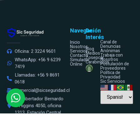
Navegación
De
Interés
Canal de
Inicio
Denuncias
Nosotros
Blog
Anónimas
Oficina: 2 3224 9601
Servicios
Medios
Trabaja con
Contacto
Zosepcar
WhatsApp: +56 9 6239
Nosotros
Simulador
Carabineros
Postulación de
Online
7419
Proveedores
Política de
Llamadas: +56 9 8691
Privacidad
Sic Servicios
0618
comercial@sicseguridad.cl
Av. Libertador Bernardo
O’Higgins 4050, oficina
1313, Estación Central.
Lunes a Viernes de 9:00 -
18:00 Hrs