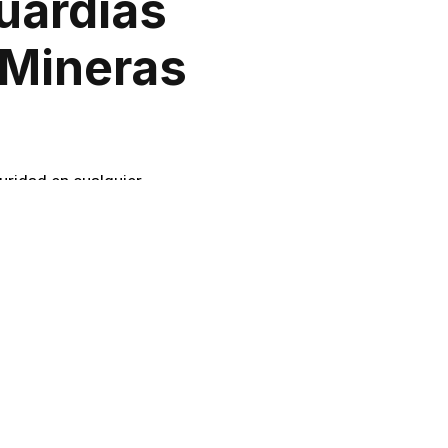
uardias
 Mineras
uridad en cualquier
iones personalizadas para
so, ofrecemos servicios de
ia