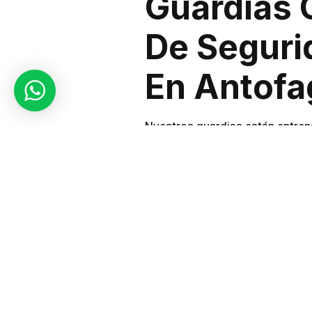
Guardias 
De Seguri
En Antofa
Nuestros guardias están entrena
circunstancia. Desde el control
proteger a nuestros clientes.
Protección
Entendemos la importancia de u
seguridad 24/7 que incluyen pa
Compromis