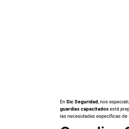
Guardi
Para E
En Ant
En
Sic Seguridad
, nos especial
guardias capacitados
está prep
las necesidades específicas de