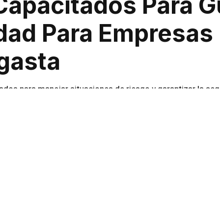
Capacitados Para G
dad Para Empresas
gasta
dos para manejar situaciones de riesgo y garantizar la seg
 de accesos hasta la vigilancia perimetral, ofrecemos soluc
 Integral
na protección integral para empresas y condominios. Por e
trullas, monitoreo de cámaras y gestión de emergencias.
o Con La Excelenc