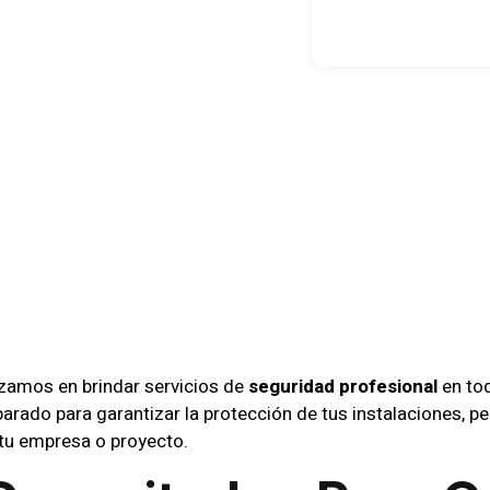
as De Segur
mpresas Min
ofagasta
izamos en brindar servicios de
seguridad profesional
en tod
arado para garantizar la protección de tus instalaciones, p
 tu empresa o proyecto.