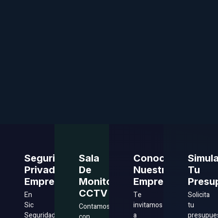
Seguridad
Sala
Conoce
Simul
Privada
De
Nuestra
Tu
Empresas
Monitoreo
Empresa
Presu
CCTV
En
Te
Solicita
Sic
invitamos
tu
Contamos
Seguridad
a
presupue
con