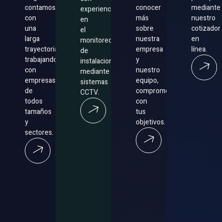
contamos
conocer
mediante
experiencia
con
más
nuestro
en
una
sobre
cotizador
el
larga
nuestra
en
monitoreo
trayectoria
empresa
línea.
de
trabajando
y
instalaciones
con
nuestro
mediante
empresas
equipo,
sistemas
de
comprometido
CCTV.
todos
con
tamaños
tus
y
objetivos.
sectores.