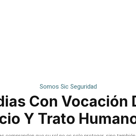
Somos Sic Seguridad
dias Con Vocación 
icio Y Trato Human
as comprenden que su rol no es solo proteger, sino tambié