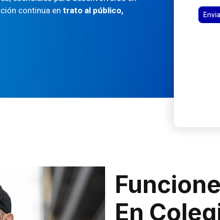
ación continua en
trato al público,
Funcione
En Coleg