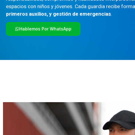
espacios con niños y jóvenes. Cada guardia recibe form
primeros auxilios, y gestión de emergencias
.
Hablemos Por WhatsApp