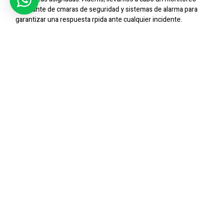
constante de cmaras de seguridad y sistemas de alarma para
garantizar una respuesta rpida ante cualquier incidente.
Prevencin De Incidentes
Nuestra presencia durante la noche contribuye
significativamente a la prevencin de incidentes como robos,
intrusiones y vandalismo. Estamos entrenados para identificar
y abordar posibles riesgos de seguridad, manteniendo as un
ambiente seguro y protegido para todos en Talca.
Atencin Personalizada
Entendemos que cada cliente tiene necesidades y
preocupaciones nicas en materia de seguridad. Por eso,
ofrecemos un servicio personalizado que se adapta a las
particularidades de cada cliente en Talca, brindando as una
atencin especializada y efectiva durante las horas nocturnas.
Contctanos Hoy
Si ests buscando servicios de vigilancia nocturna confiables y