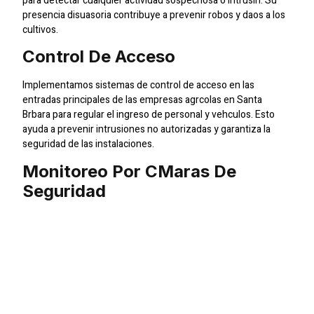
para detectar cualquier actividad sospechosa o intrusin. Su
presencia disuasoria contribuye a prevenir robos y daos a los
cultivos.
Control De Acceso
Implementamos sistemas de control de acceso en las
entradas principales de las empresas agrcolas en Santa
Brbara para regular el ingreso de personal y vehculos. Esto
ayuda a prevenir intrusiones no autorizadas y garantiza la
seguridad de las instalaciones.
Monitoreo Por Cmaras De
Seguridad
Instalamos cmaras de seguridad en puntos estratgicos dentro
y fuera de las empresas agrcolas en Santa Brbara para
monitorear cualquier actividad sospechosa las 24 horas del
da. Nuestro equipo de monitoreo est capacitado para detectar
y responder rpidamente ante cualquier amenaza.
Proteccin Contra Incendios