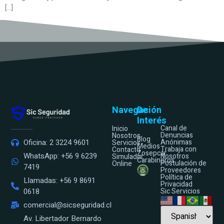
[…]
Navegación
De
Interés
Canal de
Inicio
Denuncias
Nosotros
Blog
Anónimas
Oficina: 2 3224 9601
Servicios
Medios
Trabaja con
Contacto
Zosepcar
WhatsApp: +56 9 6239
Nosotros
Simulador
Carabineros
Postulación de
Online
7419
Proveedores
Política de
Llamadas: +56 9 8691
Privacidad
Sic Servicios
0618
comercial@sicseguridad.cl
Av. Libertador Bernardo