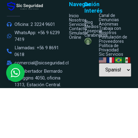
Navegación
De
Interés
Canal de
Inicio
Denuncias
Nosotros
Blog
Anónimas
Oficina: 2 3224 9601
Servicios
Medios
Trabaja con
Contacto
Zosepcar
WhatsApp: +56 9 6239
Nosotros
Simulador
Carabineros
Postulación de
Online
7419
Proveedores
Política de
Llamadas: +56 9 8691
Privacidad
Sic Servicios
0618
comercial@sicseguridad.cl
Av. Libertador Bernardo
O’Higgins 4050, oficina
1313, Estación Central.
Lunes a Viernes de 9:00 -
18:00 Hrs