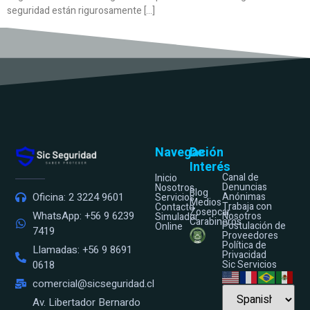
seguridad están rigurosamente […]
Navegación
De
Interés
Canal de
Inicio
Denuncias
Nosotros
Blog
Anónimas
Oficina: 2 3224 9601
Servicios
Medios
Trabaja con
Contacto
Zosepcar
WhatsApp: +56 9 6239
Nosotros
Simulador
Carabineros
Postulación de
Online
7419
Proveedores
Política de
Llamadas: +56 9 8691
Privacidad
Sic Servicios
0618
comercial@sicseguridad.cl
Av. Libertador Bernardo