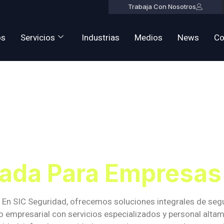
Trabaja Con Nosotros
os
Servicios
Industrias
Medios
News
Co
Seguridad P
resas En San
vada Para Empresas
 En SIC Seguridad, ofrecemos soluciones integrales de seg
empresarial con servicios especializados y personal altam