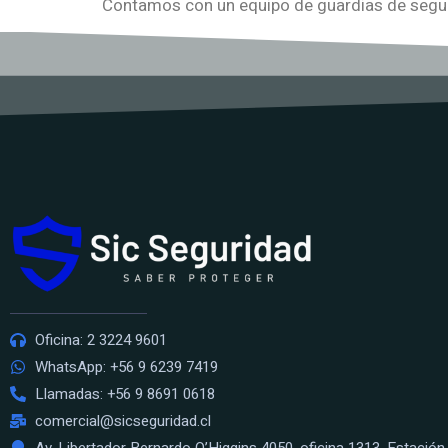
Contamos con un equipo de guardias de seguri
Oficina: 2 3224 9601
WhatsApp: +56 9 6239 7419
Llamadas: +56 9 8691 0618
comercial@sicseguridad.cl
Av. Libertador Bernardo O’Higgins 4050, oficina 1313, Estación 