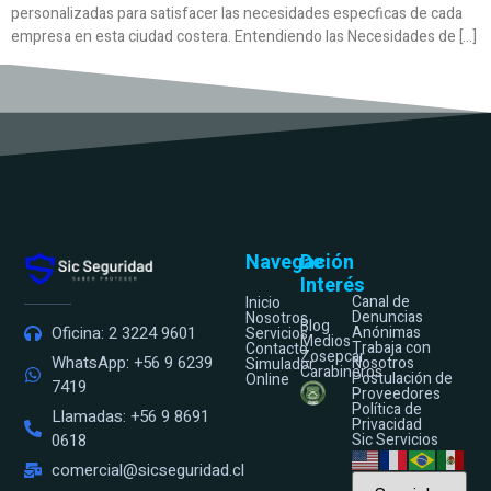
personalizadas para satisfacer las necesidades especficas de cada
empresa en esta ciudad costera. Entendiendo las Necesidades de […]
Navegación
De
Interés
Canal de
Inicio
Denuncias
Nosotros
Blog
Anónimas
Oficina: 2 3224 9601
Servicios
Medios
Trabaja con
Contacto
Zosepcar
WhatsApp: +56 9 6239
Nosotros
Simulador
Carabineros
Postulación de
Online
7419
Proveedores
Política de
Llamadas: +56 9 8691
Privacidad
Sic Servicios
0618
comercial@sicseguridad.cl