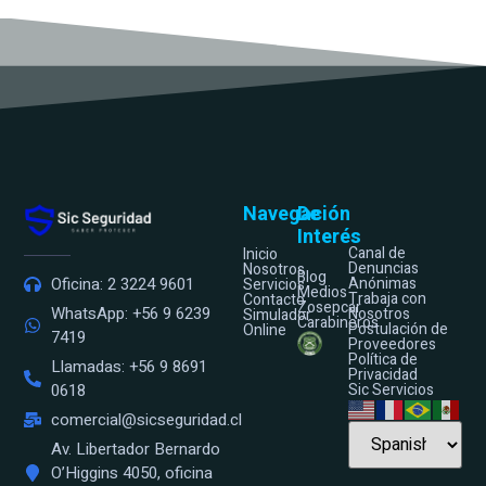
Navegación
De
Interés
Canal de
Inicio
Denuncias
Nosotros
Blog
Anónimas
Oficina: 2 3224 9601
Servicios
Medios
Trabaja con
Contacto
Zosepcar
WhatsApp: +56 9 6239
Nosotros
Simulador
Carabineros
Postulación de
Online
7419
Proveedores
Política de
Llamadas: +56 9 8691
Privacidad
Sic Servicios
0618
comercial@sicseguridad.cl
Av. Libertador Bernardo
O’Higgins 4050, oficina