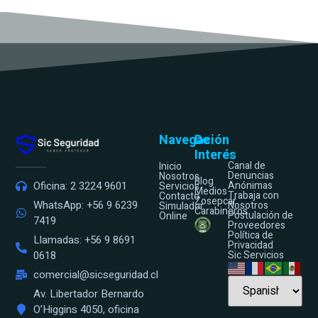
Navegación
De
Interés
Canal de
Inicio
Denuncias
Nosotros
Blog
Anónimas
Oficina: 2 3224 9601
Servicios
Medios
Trabaja con
Contacto
Zosepcar
WhatsApp: +56 9 6239
Nosotros
Simulador
Carabineros
Postulación de
Online
7419
Proveedores
Política de
Llamadas: +56 9 8691
Privacidad
Sic Servicios
0618
comercial@sicseguridad.cl
Av. Libertador Bernardo
O’Higgins 4050, oficina