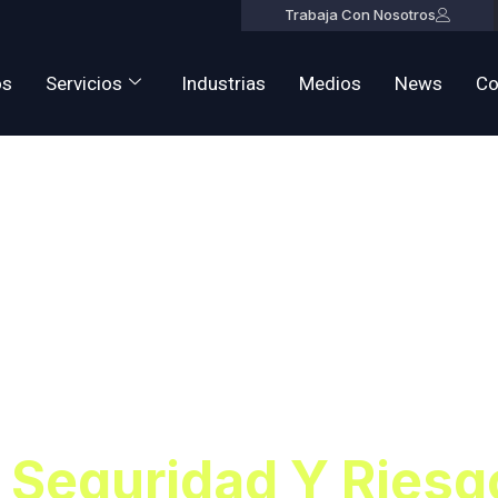
Trabaja Con Nosotros
os
Servicios
Industrias
Medios
News
Co
Consultoría 
d Y Riesgos 
s
 Seguridad Y Riesg