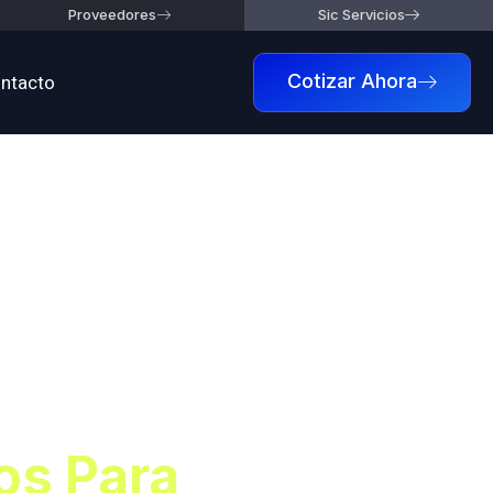
Proveedores
Sic Servicios
ntacto
Cotizar Ahora
En
Para
os Para