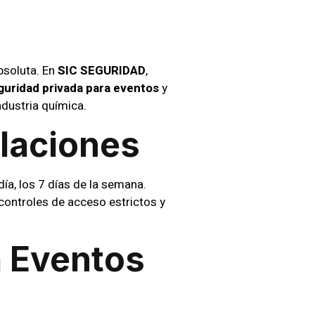
Química
absoluta. En
SIC SEGURIDAD
,
guridad privada para eventos
y
dustria química.
alaciones
día, los 7 días de la semana.
 controles de acceso estrictos y
a Eventos
straciones, es crucial contar