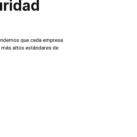
uridad
prendemos que cada empresa
s más altos estándares de
cnología
o. Desde la recepción hasta la
demás, integramos tecnología
 efectiva.