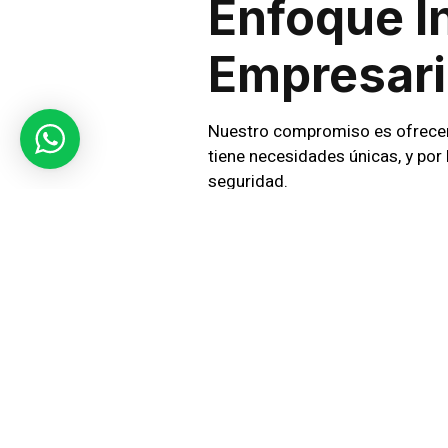
Enfoque I
Empresari
Nuestro compromiso es ofrecer
tiene necesidades únicas, y por
seguridad.
Personal 
Avanzada
Contamos con un equipo de segu
custodia de activos, nuestro p
avanzada, como sistemas de CCT