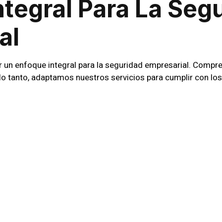
ntegral Para La Seg
al
 un enfoque integral para la seguridad empresarial. Com
 lo tanto, adaptamos nuestros servicios para cumplir con lo
Especializado Y Te
ridad altamente capacitado para enfrentar cualquier desafí
ersonal está preparado para mantener un entorno seguro. A
V y monitoreo en tiempo real, para una protección aún más