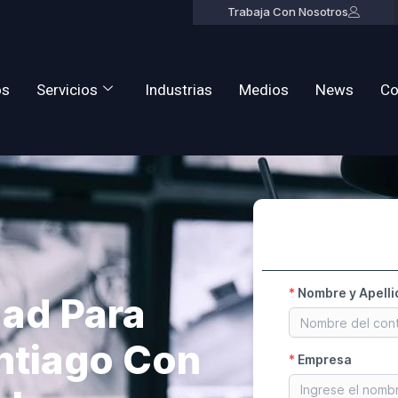
Trabaja Con Nosotros
os
Servicios
Industrias
Medios
News
Co
dad Para
ntiago Con