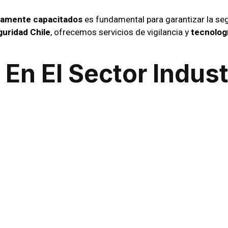
ltamente capacitados
es fundamental para garantizar la se
guridad Chile
, ofrecemos servicios de vigilancia y
tecnolog
En El Sector Indust
s específicos que requieren un
guardias de seguridad espe
 ante cualquier eventualidad, implementando medidas preve
 la protección de maquinaria hasta la seguridad perimetral
 Avanzados De
lancia