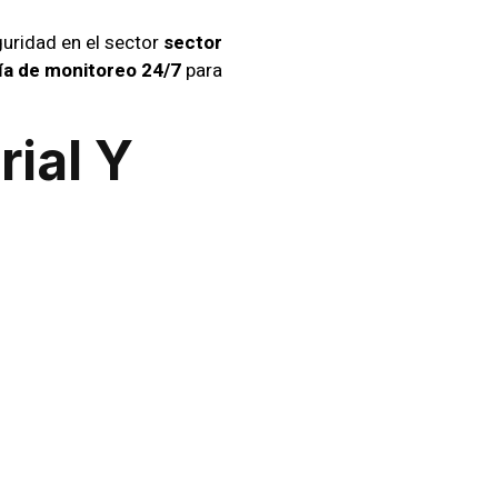
guridad en el sector
sector
ía de monitoreo 24/7
para
rial Y
cializados
. Nuestro personal
ntivas y reactivas según las
, adaptamos nuestras soluciones