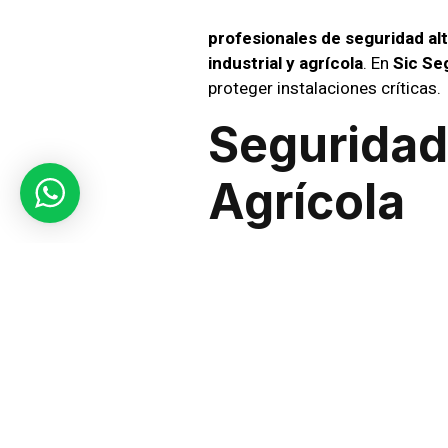
profesionales de seguridad a
industrial y agrícola
. En
Sic Se
proteger instalaciones críticas.
Seguridad 
Agrícola
Las industrias enfrentan riesgo
está capacitado para reaccionar
necesidades del entorno. Desde
a cada cliente.
Sistemas
Videovigi