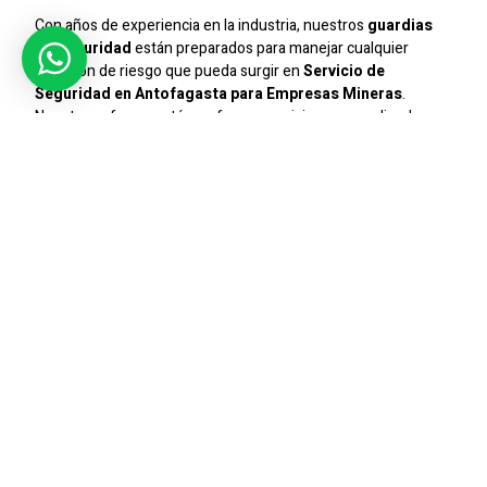
Con años de experiencia en la industria, nuestros
guardias
de seguridad
están preparados para manejar cualquier
situación de riesgo que pueda surgir en
Servicio de
Seguridad en Antofagasta para Empresas Mineras
.
Nuestro enfoque está en ofrecer servicios personalizados
que aseguren la máxima protección y tranquilidad para
nuestros clientes.
Seguridad Integral
Ofrecemos un servicio de seguridad integral que cubre desde
el control de accesos hasta la vigilancia continua. Nuestros
guardias
están capacitados para responder ante
emergencias y prevenir incidentes de seguridad, asegurando
que su empresa o condominio esté siempre protegido.
Compromiso Con La Excelencia
En
Sic Seguridad
, estamos comprometidos con la excelencia
en todos nuestros servicios. La seguridad de nuestros
clientes es nuestra prioridad, y trabajamos constantemente