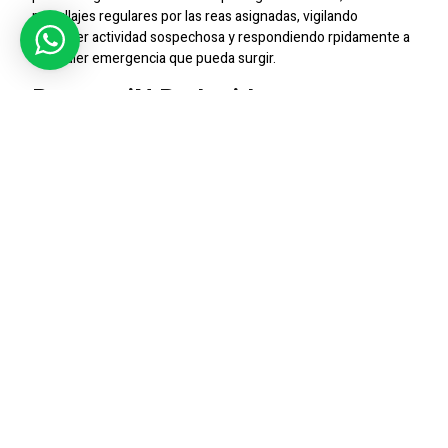
patrullajes regulares por las reas asignadas, vigilando
cualquier actividad sospechosa y respondiendo rpidamente a
cualquier emergencia que pueda surgir.
Prevencin De Incidentes
La presencia de guardias en San Felipe contribuye
significativamente a la prevencin de incidentes como robos,
intrusiones y vandalismo. Nuestros profesionales estn
capacitados para identificar y abordar posibles riesgos de
seguridad, manteniendo as un ambiente seguro y protegido
para todos en la ciudad.
Atencin Personalizada
Entendemos que cada cliente tiene necesidades y
preocupaciones nicas en materia de seguridad. Por eso,
ofrecemos un servicio personalizado que se adapta a las
particularidades de cada cliente en San Felipe, brindando as
una atencin especializada y efectiva.
Contctanos Hoy