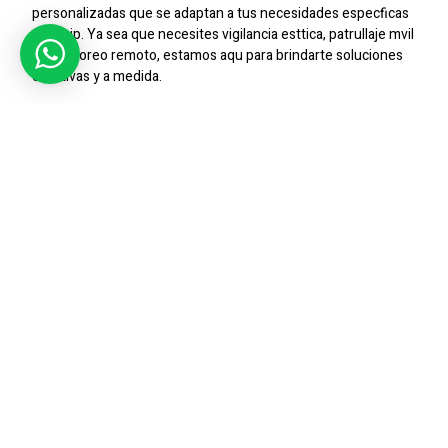
personalizadas que se adaptan a tus necesidades especficas
en Maip. Ya sea que necesites vigilancia esttica, patrullaje mvil
o monitoreo remoto, estamos aqu para brindarte soluciones
efectivas y a medida.
Presencia Local, Cobertura
Nacional
Con presencia en Maip y en todo el pas, podemos brindarte
una proteccin integral dondequiera que ests. Nuestros
servicios de seguridad no se limitan a una ubicacin, sino que
se extienden a todas las regiones donde puedas tener
presencia, garantizando tu seguridad en cualquier lugar y en
todo momento.
Compromiso Con La Calidad
En
SIC Seguridad
, nos comprometemos a proporcionar
servicios de la ms alta calidad en Maip y ms all. Nos
esforzamos por superar las expectativas de nuestros
clientes, brindando un servicio profesional, confiable y