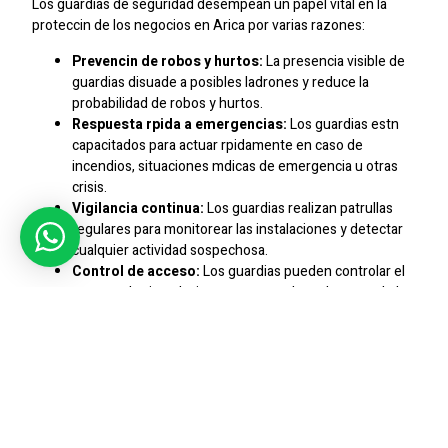
Los guardias de seguridad desempean un papel vital en la
proteccin de los negocios en Arica por varias razones:
Prevencin de robos y hurtos:
La presencia visible de
guardias disuade a posibles ladrones y reduce la
probabilidad de robos y hurtos.
Respuesta rpida a emergencias:
Los guardias estn
capacitados para actuar rpidamente en caso de
incendios, situaciones mdicas de emergencia u otras
crisis.
Vigilancia continua:
Los guardias realizan patrullas
regulares para monitorear las instalaciones y detectar
cualquier actividad sospechosa.
Control de acceso:
Los guardias pueden controlar el
acceso a las instalaciones, asegurndose de que solo las
personas autorizadas ingresen al negocio.
Proteccin de empleados y clientes:
Los guardias
proporcionan un sentido de seguridad tanto para los
empleados que trabajan tarde como para los clientes
que visitan el negocio.
Servicios De Guardias Para Todo