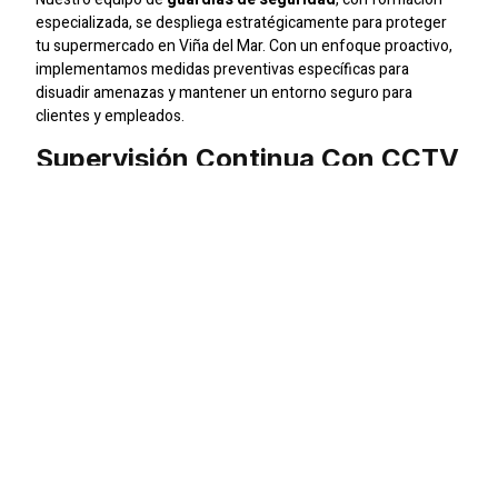
especializada, se despliega estratégicamente para proteger
tu supermercado en Viña del Mar. Con un enfoque proactivo,
implementamos medidas preventivas específicas para
disuadir amenazas y mantener un entorno seguro para
clientes y empleados.
Supervisión Continua Con CCTV
En
SIC Seguridad
, utilizamos tecnología avanzada, como
sistemas de
CCTV
, para garantizar una vigilancia constante.
Nuestras cámaras de seguridad ofrecen una visión detallada,
permitiéndonos detectar y responder eficientemente ante
cualquier situación inesperada.
Seguridad Adaptada Para
Eventos Comerciales
Cuando se trata de eventos comerciales en tu supermercado,
nuestros
jefes de seguridad y supervisores
especializados
coordinan medidas específicas para garantizar la seguridad.
Brindamos soluciones adaptadas para eventos masivos,