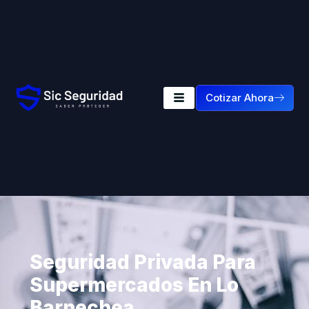
Cotizar Ahora
Seguridad Privada Para
Supermercados En Lo
Barnechea