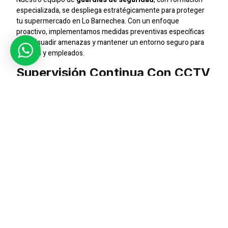
especializada, se despliega estratégicamente para proteger
tu supermercado en Lo Barnechea. Con un enfoque
proactivo, implementamos medidas preventivas específicas
para disuadir amenazas y mantener un entorno seguro para
clientes y empleados.
Supervisión Continua Con CCTV
En
SIC Seguridad
, utilizamos tecnología avanzada, como
sistemas de
CCTV
, para garantizar una vigilancia constante.
Nuestras cámaras de seguridad ofrecen una visión detallada,
permitiéndonos detectar y responder eficientemente ante
cualquier situación inesperada.
Seguridad Adaptada Para
Eventos Comerciales
Cuando se trata de eventos comerciales en tu supermercado,
nuestros
jefes de seguridad y supervisores
especializados
coordinan medidas específicas para garantizar la seguridad.
Brindamos soluciones adaptadas para eventos masivos,