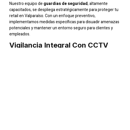
Nuestro equipo de
guardias de seguridad
, altamente
capacitados, se despliega estratégicamente para proteger tu
retail en Valparaíso. Con un enfoque preventivo,
implementamos medidas específicas para disuadir amenazas
potenciales y mantener un entorno seguro para clientes y
empleados.
Vigilancia Integral Con CCTV
En
SIC Seguridad
, empleamos tecnología avanzada como
sistemas de
CCTV
para asegurar una supervisión constante.
Nuestras cámaras de seguridad permiten una vigilancia
detallada, reforzando la seguridad y permitiéndonos
responder de manera efectiva ante cualquier situación
inesperada.
Seguridad Especializada Para
Eventos Comerciales
Cuando se trata de eventos especiales, nuestra experiencia
en seguridad para eventos masivos se destaca. Nuestros