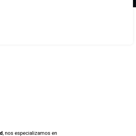
idad De
gua
ad
, nos especializamos en