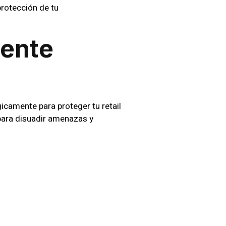
protección de tu
mente
icamente para proteger tu retail
para disuadir amenazas y
CCTV
tizar una vigilancia constante.
sponder eficientemente ante