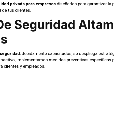
idad privada para empresas
diseñados para garantizar la 
 de tus clientes.
De Seguridad Alta
os
 seguridad
, debidamente capacitados, se despliega estratég
roactivo, implementamos medidas preventivas específicas 
a clientes y empleados.
ión Avanzada Con 
tecnología de vanguardia como sistemas de
CCTV
para garan
ofrecen una visión detallada, permitiéndonos detectar y re