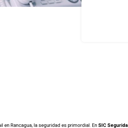
za La Segur
ail En Ranca
C Seguridad
ail en Rancagua, la seguridad es primordial. En
SIC Segurid