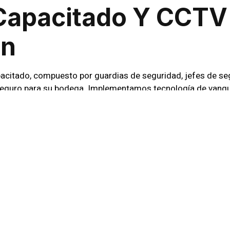
Capacitado Y CCTV
ón
acitado, compuesto por guardias de seguridad, jefes de seg
seguro para su bodega. Implementamos tecnología de vangu
CTV), para una vigilancia continua y eficiente.
es una prioridad. Extendemos nuestros servicios a lo largo 
a protección que merece.
cómo nuestros servicios de seguridad privada pueden salv
e su empresa necesita.