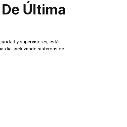
 De Última
uridad y supervisores, está
ardia, incluyendo sistemas de
de todo Chile, asegurando que su
aguardar sus activos,