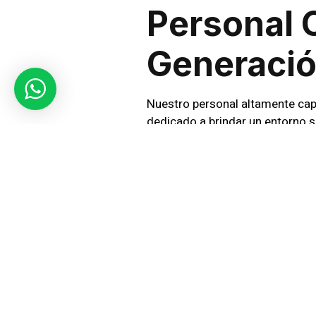
Personal 
Generaci
Nuestro personal altamente cap
dedicado a brindar un entorno 
circuito cerrado de televisión (C
En SIC Seguridad, la cobertura 
bodega en Viña del Mar reciba l
Contáctenos hoy
para conocer 
garantizando la tranquilidad qu