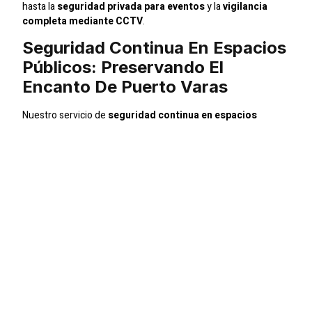
hasta la
seguridad privada para eventos
y la
vigilancia
completa mediante CCTV
.
Seguridad Continua En Espacios
Públicos: Preservando El
Encanto De Puerto Varas
Nuestro servicio de
seguridad continua en espacios
públicos
se enfoca en mantener la paz y el orden en lugares
de gran afluencia. Implementamos estrategias proactivas para
prevenir incidentes y salvaguardar la seguridad de quienes
disfrutan de estos espacios.
Protección Especializada Para
Parques: Naturaleza Segura Y
Protegida
Los
parques
son oasis de tranquilidad en medio de la ciudad.
Con nuestro equipo de
seguridad especializada para
parques
, garantizamos que estos espacios naturales se
mantengan libres de amenazas, permitiendo que los