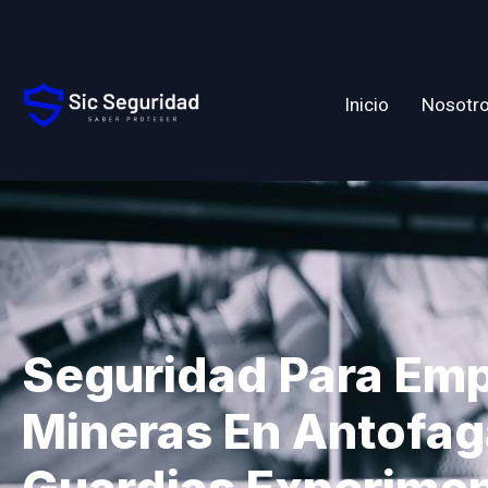
Inicio
Nosotr
Seguridad Para Em
Mineras En Antofag
Guardias Experime