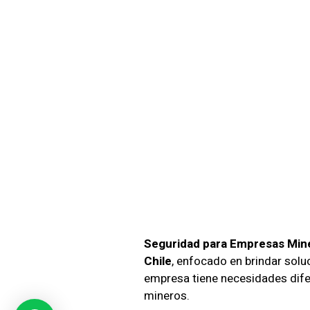
Seguri
Minera
Con G
Exper
Seguridad para Empresas Min
Chile
, enfocado en brindar sol
empresa tiene necesidades difer
mineros.