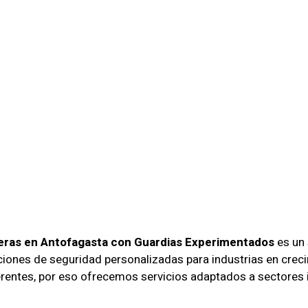
dad Para Em
s En Antofa
uardias
imentados
eras en Antofagasta con Guardias Experimentados
es un 
uciones de seguridad personalizadas para industrias en cr
entes, por eso ofrecemos servicios adaptados a sectores in