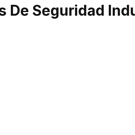
s De Seguridad Indu
esafíos como la protección de maquinaria, equipos valiosos y
Seguridad Chile
, brindamos un servicio de seguridad espec
oreo remoto para evitar interrupciones o pérdidas costosas.
o Avanzado Con C
 solo permiten el monitoreo en tiempo real, sino que tambi
isis forense en caso de incidentes. Esto nos permite ofrece
azas y reduciendo el riesgo.
 Integral En Todo C
ridad integrales, que combinan personal capacitado y tecn
na protección sólida en todo el país. No deje la seguridad