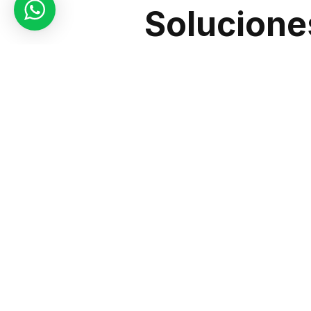
Solucione
El sector industrial enfrenta d
cantidades de personal. En
Sic 
regulares de vigilancia y monit
Monitore
Nuestros sistemas de
CCTV
no
pueden ser utilizadas para anál
anticipándonos a posibles amen
Protección
Con nuestras soluciones de segu
Sic Seguridad Chile
ofrecemos u