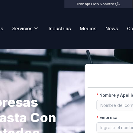
Trabaja Con Nosotros
os
Servicios
Industrias
Medios
News
Co
presas
asta Con
ntados