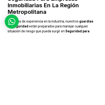
Inmobiliarias En La Región
Metropolitana
Con años de experiencia en la industria, nuestros
guardias
de seguridad
están preparados para manejar cualquier
situación de riesgo que pueda surgir en
Seguridad para
Empresas Inmobiliarias en la Región Metropolitana
.
Nuestro enfoque está en ofrecer servicios personalizados
que aseguren la máxima protección y tranquilidad para
nuestros clientes.
Seguridad Integral
Ofrecemos un servicio de seguridad integral que cubre desde
el control de accesos hasta la vigilancia continua. Nuestros
guardias
están capacitados para responder ante
emergencias y prevenir incidentes de seguridad, asegurando
que su empresa o condominio esté siempre protegido.
Compromiso Con La Excelencia