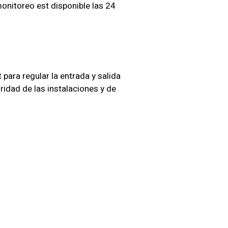
nitoreo est disponible las 24
ara regular la entrada y salida
ridad de las instalaciones y de
uridad
ofrecemos soluciones
os de cada negocio.
ia