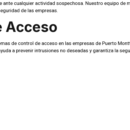
e ante cualquier actividad sospechosa. Nuestro equipo de mo
 seguridad de las empresas.
e Acceso
mas de control de acceso en las empresas de Puerto Montt p
yuda a prevenir intrusiones no deseadas y garantiza la segu
 Personalizada
ene necesidades de seguridad nicas. Por ello, en
SIC Seg
 adaptadas a las caractersticas y requerimientos especfic
o Con La Excelenc