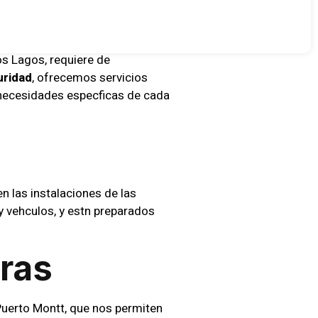
os Lagos, requiere de
uridad
, ofrecemos servicios
necesidades especficas de cada
n las instalaciones de las
 vehculos, y estn preparados
ras
uerto Montt, que nos permiten