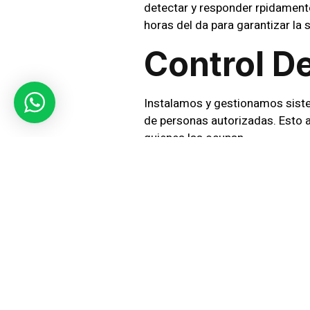
detectar y responder rpidament
horas del da para garantizar la
Control D
Instalamos y gestionamos siste
de personas autorizadas. Esto a
quienes las ocupan.
Seguridad
Entendemos que cada empresa ti
personalizadas en Puerto Montt,
Compromis