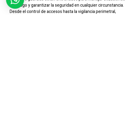
de riesgo y garantizar la seguridad en cualquier circunstancia.
Desde el control de accesos hasta la vigilancia perimetral,
ofrecemos soluciones personalizadas para proteger a
nuestros clientes.
Protección Integral
Entendemos la importancia de una protección integral para
empresas y condominios. Por eso, ofrecemos servicios de
seguridad 24/7 que incluyen patrullas, monitoreo de cámaras
y gestión de emergencias.
Compromiso Con La Excelencia
En
Sic Seguridad
, nos comprometemos a ofrecer un servicio
de alta calidad, garantizando la tranquilidad de nuestros
clientes. Con un equipo de profesionales altamente
capacitados, nos aseguramos de que tu empresa o
condominio esté protegido en todo momento.
Conclusión