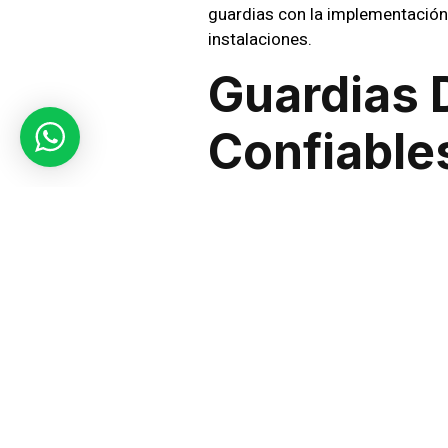
guardias con la implementación
instalaciones.
Guardias 
Confiable
Cada uno de nuestros guardias 
no solo buscamos habilidades t
están preparados para actuar en
de una vigilancia constante.
Nuestros servicios están dispon
cumplan sus necesidades especí
nuestros guardias están capacita
Uso De Te