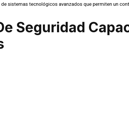
 de sistemas tecnológicos avanzados que permiten un cont
De Seguridad Capac
s
de seguridad pasa por un riguroso proceso de selección y c
écnicas, sino también un compromiso con la ética y la resp
 cualquier tipo de situación, desde emergencias hasta la pr
ibles en todo Chile, y cada región recibe una atención perso
ficas de seguridad. Ya sea que necesite proteger una empre
dos para ofrecer un servicio eficiente y confiable.
cnología Avanzada