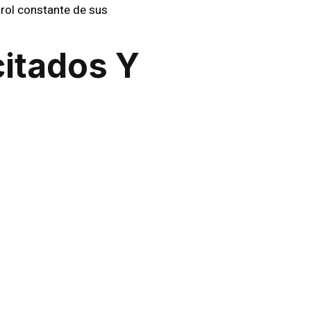
rol constante de sus
itados Y
apacitación. En
Sic Seguridad
,
onsabilidad. Nuestros guardias
evención de incidentes a través
nalizada para garantizar que se
sa industrial o un condominio,
 En