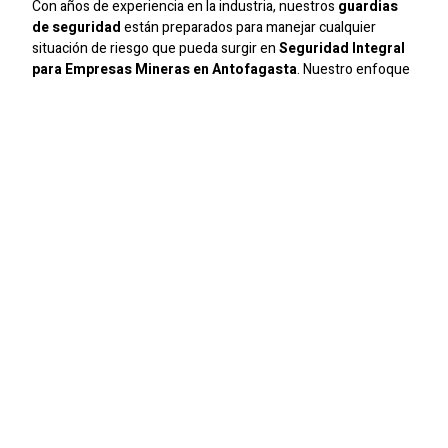
Con años de experiencia en la industria, nuestros
guardias
de seguridad
están preparados para manejar cualquier
situación de riesgo que pueda surgir en
Seguridad Integral
para Empresas Mineras en Antofagasta
. Nuestro enfoque
está en ofrecer servicios personalizados que aseguren la
máxima protección y tranquilidad para nuestros clientes.
Seguridad Integral
Ofrecemos un servicio de seguridad integral que cubre desde
el control de accesos hasta la vigilancia continua. Nuestros
guardias
están capacitados para responder ante
emergencias y prevenir incidentes de seguridad, asegurando
que su empresa o condominio esté siempre protegido.
Compromiso Con La Excelencia
En
Sic Seguridad
, estamos comprometidos con la excelencia
en todos nuestros servicios. La seguridad de nuestros
clientes es nuestra prioridad, y trabajamos constantemente
para mejorar nuestros métodos y procesos, garantizando un
servicio de calidad y confianza en
Seguridad Integral para