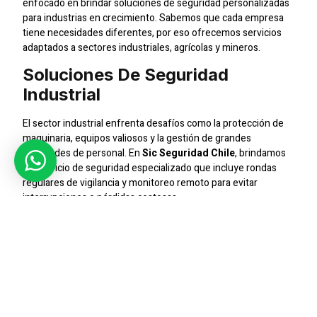
enfocado en brindar soluciones de seguridad personalizadas
para industrias en crecimiento. Sabemos que cada empresa
tiene necesidades diferentes, por eso ofrecemos servicios
adaptados a sectores industriales, agrícolas y mineros.
Soluciones De Seguridad
Industrial
El sector industrial enfrenta desafíos como la protección de
maquinaria, equipos valiosos y la gestión de grandes
cantidades de personal. En
Sic Seguridad Chile
, brindamos
un servicio de seguridad especializado que incluye rondas
regulares de vigilancia y monitoreo remoto para evitar
interrupciones o pérdidas costosas.
Monitoreo Avanzado Con CCTV
Gracias a nuestra tecnología de videovigilancia, en
Sic
Seguridad Chile
hemos podido proteger cientos de
instalaciones en todo el país. El monitoreo continuo y la
capacidad de respuesta rápida hacen de este sistema uno de
los pilares más importantes en nuestra oferta de seguridad.