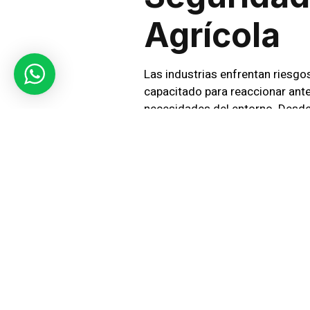
Agrícola
Las industrias enfrentan riesgo
capacitado para reaccionar ant
necesidades del entorno. Desde
a cada cliente.
Monitoreo
Los sistemas de vigilancia son 
avanzados de videovigilancia
q
cualquier actividad sospechosa s
Servicio 