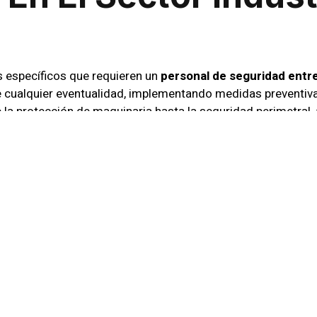
s específicos que requieren un
personal de seguridad entr
e cualquier eventualidad, implementando medidas preventiva
 la protección de maquinaria hasta la seguridad perimetral
 CCTV De Última G
una pieza clave en la seguridad moderna. En
Sic Seguridad 
ue permiten monitorear de manera continua sus instalacione
e identifica a tiempo, evitando posibles incidentes.
De Vigilancia Adapt