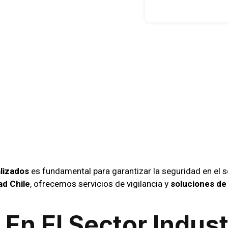
dad Integral
sas Mineras 
agasta
lizados
es fundamental para garantizar la seguridad en el 
ad Chile
, ofrecemos servicios de vigilancia y
soluciones de 
En El Sector Indust