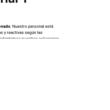
enado
. Nuestro personal está
s y reactivas según las
, adaptamos nuestras soluciones
eneración
Chile
, utilizamos
sistemas
s. Gracias a esta tecnología,
ado En