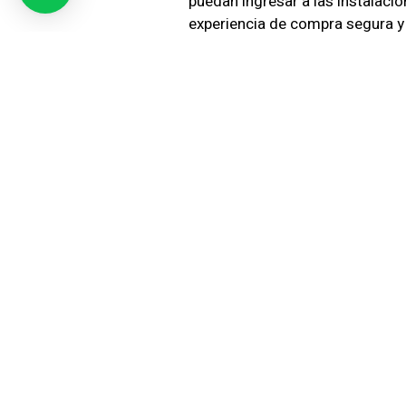
puedan ingresar a las instalacio
experiencia de compra segura y 
Asesorami
Entendemos que cada comercio t
asesoramiento personalizado par
en Punta Arenas.
Contctan
Si ests buscando soluciones de
contactar con
SIC Seguridad
. 
y clientes. Contctanos hoy mis
Recuerda, la seguridad es fundam
para brindarte la proteccin y tr