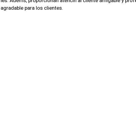
nes. Adems, proporcionan atencin al cliente amigable y prof
agradable para los clientes.
ento De Seguridad
iene necesidades y desafos nicos en materia de segurida
a evaluar tus requerimientos y disear un plan de segurida
os Hoy
 seguridad confiables y profesionales para tu comercio en 
Estamos comprometidos en proteger tu negocio y garantiza
mo para obtener ms informacin sobre cmo podemos ayudart
ental para el xito y la reputacin de tu comercio en Punta A
anquilidad que necesitas en cada jornada laboral.