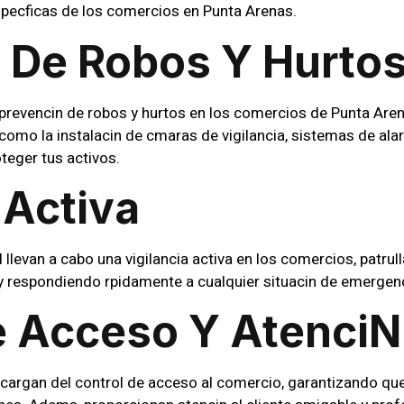
pecficas de los comercios en Punta Arenas.
n De Robos Y Hurto
a prevencin de robos y hurtos en los comercios de Punta 
, como la instalacin de cmaras de vigilancia, sistemas de a
oteger tus activos.
 Activa
levan a cabo una vigilancia activa en los comercios, patrull
 y respondiendo rpidamente a cualquier situacin de emerge
 Acceso Y Atencin 
ncargan del control de acceso al comercio, garantizando qu