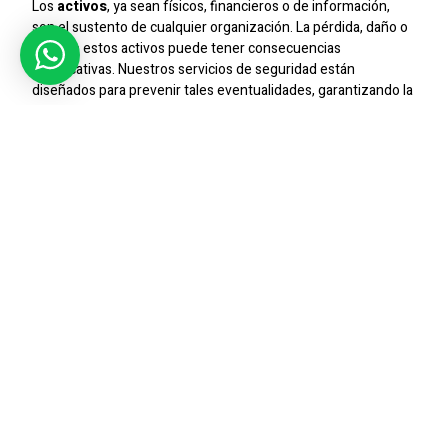
Los
activos
, ya sean físicos, financieros o de información,
son el sustento de cualquier organización. La pérdida, daño o
robo de estos activos puede tener consecuencias
significativas. Nuestros servicios de seguridad están
diseñados para prevenir tales eventualidades, garantizando la
protección de los recursos más críticos.
SIC SEGURIDAD
: Expertos En
Protección De Activos
Nuestros
guardias de seguridad
son seleccionados y
capacitados meticulosamente para enfrentar los desafíos
específicos relacionados con la
protección de activos
. Su
presencia disuasiva, combinada con protocolos de seguridad
bien definidos, crea un entorno donde la seguridad es una
prioridad constante.
Tecnología Y
Guardias De
Seguridad
: Una Alianza
Poderosa