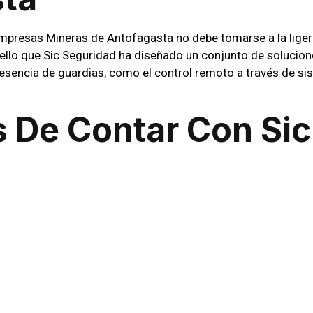
mpresas Mineras de Antofagasta no debe tomarse a la lige
ello que Sic Seguridad ha diseñado un conjunto de solucion
resencia de guardias, como el control remoto a través de s
s De Contar Con Sic
en Empresas Mineras de Antofagasta, los clientes disfrutan
cargamos de analizar cada entorno para detectar posibles pun
cen la seguridad, garantizando un entorno seguro y control
 De Seguridad En S