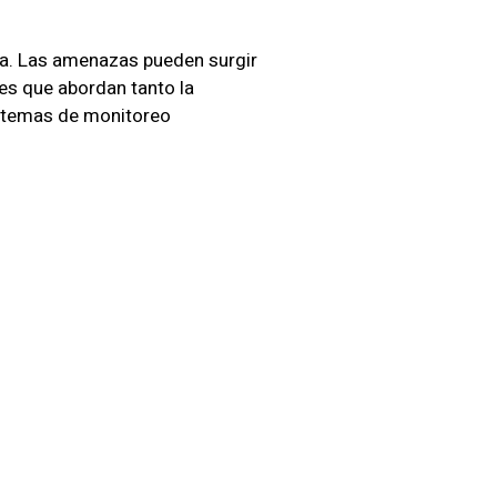
ra. Las amenazas pueden surgir
es que abordan tanto la
istemas de monitoreo
 de un servicio que va más allá
tos vulnerables y aplicar
ado.
eguridad