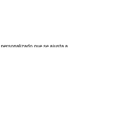
o personalizado que se ajusta a
real, nuestras soluciones
eguridad
avanzadas que incluyen el uso
s. Estas herramientas,
rotegido en todo momento.