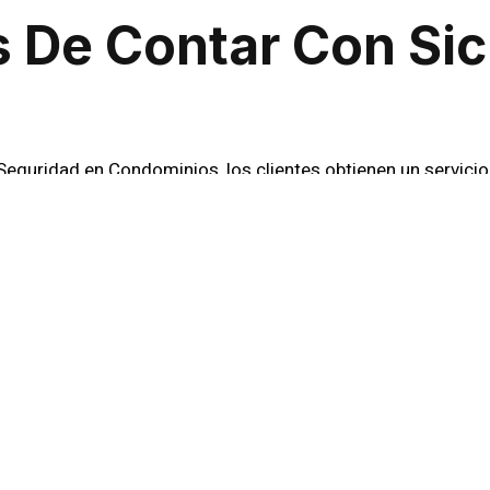
s De Contar Con Sic
 Seguridad en Condominios, los clientes obtienen un servici
sde la presencia de guardias hasta el monitoreo en tiempo 
 ofrecer una seguridad completa y efectiva.
 De Seguridad En S
minios
guridad en Condominios, Sic Seguridad ofrece soluciones 
mo cámaras de vigilancia, sensores de movimiento y alarma
 guardias altamente capacitados, garantizan un entorno p