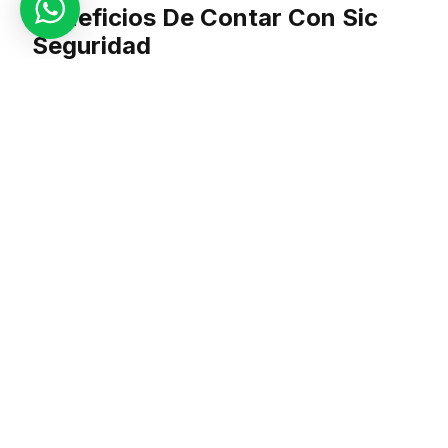
Beneficios De Contar Con Sic
Seguridad
Nuestros clientes en Seguridad Corporativa Santiago valoran
la capacidad de Sic Seguridad para adaptarse a diferentes
entornos. Nuestros guardias están capacitados no solo para
proteger, sino también para anticiparse a posibles riesgos,
minimizando así las amenazas antes de que se conviertan en
un problema.
Servicios De Seguridad En
Seguridad Corporativa Santiago
Además de nuestros servicios de vigilancia presencial, en Sic
Seguridad también nos especializamos en la instalación y
monitoreo de sistemas tecnológicos avanzados, como el
CCTV. Esto permite una supervisión constante de las áreas
protegidas, ofreciendo una capa adicional de seguridad para
nuestros clientes en Seguridad Corporativa Santiago.
Integración De Tecnología En La