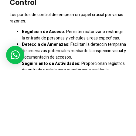
Control
Los puntos de control desempean un papel crucial por varias
razones:
Regulacin de Acceso:
Permiten autorizar o restringir
la entrada de personas y vehculos a reas especficas.
Deteccin de Amenazas:
Facilitan la deteccin temprana
de amenazas potenciales mediante la inspeccin visual y
documentacin de accesos.
Seguimiento de Actividades:
Proporcionan registros
de entrada y salida para monitorear y auditar la
actividad en tiempo real.
Disuasin de Intrusos:
Actan como barreras fsicas y
visibles que disuaden a personas no autorizadas de
ingresar a reas protegidas.
Mejora de la Seguridad Perimetral:
Refuerzan la
seguridad perimetral al controlar los puntos de entrada
y salida.
Respuesta a Emergencias:
Permiten restringir el
acceso y facilitar la evacuacin en situaciones de
emergencia.