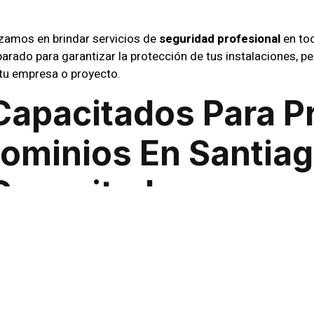
izamos en brindar servicios de
seguridad profesional
en tod
arado para garantizar la protección de tus instalaciones, p
 tu empresa o proyecto.
Capacitados Para P
ominios En Santia
Capacitados
dos para manejar situaciones de riesgo y garantizar la seg
 de accesos hasta la vigilancia perimetral, ofrecemos soluc
 Integral