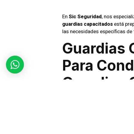
En
Sic Seguridad
, nos especial
guardias capacitados
está prep
las necesidades específicas de
Guardias 
Para Cond
Guardias 
Nuestros guardias están entrena
circunstancia. Desde el control
proteger a nuestros clientes.
Protección