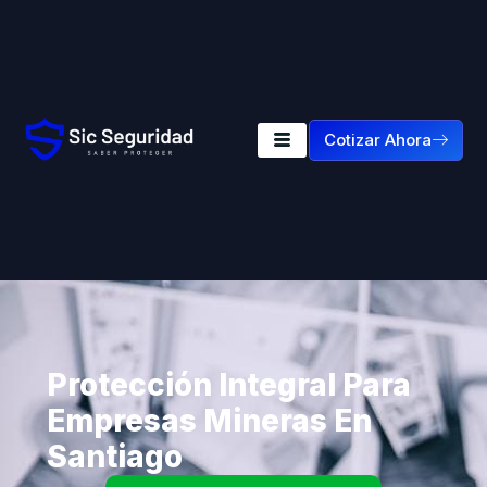
Cotizar Ahora
Protección Integral Para
Empresas Mineras En
Santiago