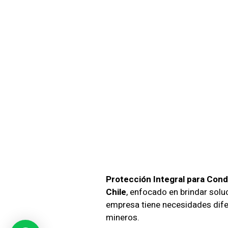
Protec
Condom
Con G
Capac
Protección Integral para Con
Chile
, enfocado en brindar sol
empresa tiene necesidades difer
mineros.