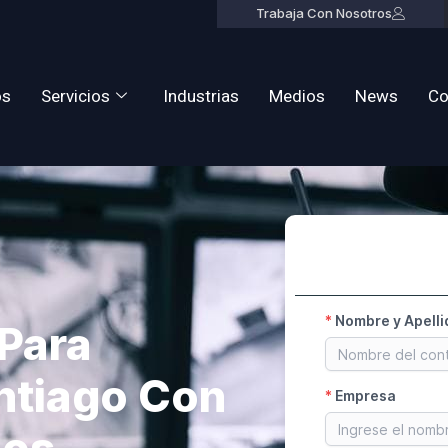
Trabaja Con Nosotros
os
Servicios
Industrias
Medios
News
Co
 Para
ntiago Con
dos