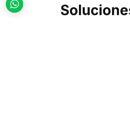
Solucione
El sector industrial enfrenta d
cantidades de personal. En
Sic 
regulares de vigilancia y monit
Monitore
Nuestros sistemas de
CCTV
no
pueden ser utilizadas para anál
anticipándonos a posibles amen
Protección
Con nuestras soluciones de segu
Sic Seguridad Chile
ofrecemos u