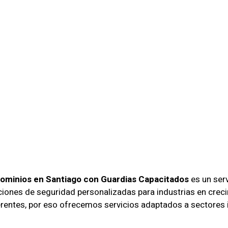
ción Integral
inios En Sa
uardias
itados
dominios en Santiago con Guardias Capacitados
es un serv
uciones de seguridad personalizadas para industrias en cr
entes, por eso ofrecemos servicios adaptados a sectores in