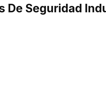
s De Seguridad Indu
esafíos como la protección de maquinaria, equipos valiosos y
Seguridad Chile
, brindamos un servicio de seguridad espec
oreo remoto para evitar interrupciones o pérdidas costosas.
o Avanzado Con C
 solo permiten el monitoreo en tiempo real, sino que tambi
isis forense en caso de incidentes. Esto nos permite ofrece
azas y reduciendo el riesgo.
 Integral En Todo C
ridad integrales, que combinan personal capacitado y tecn
na protección sólida en todo el país. No deje la seguridad