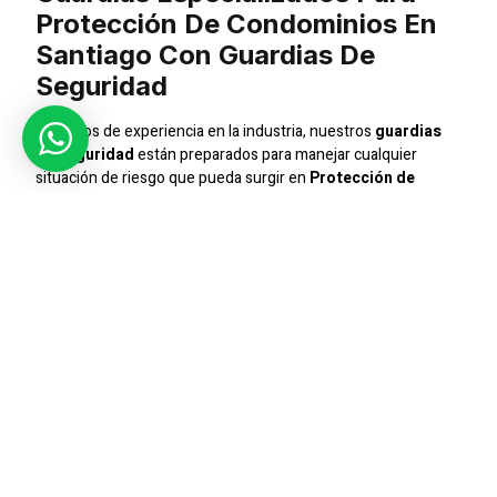
Protección De Condominios En
Santiago Con Guardias De
Seguridad
Con años de experiencia en la industria, nuestros
guardias
de seguridad
están preparados para manejar cualquier
situación de riesgo que pueda surgir en
Protección de
Condominios en Santiago con Guardias de Seguridad
.
Nuestro enfoque está en ofrecer servicios personalizados
que aseguren la máxima protección y tranquilidad para
nuestros clientes.
Seguridad Integral
Ofrecemos un servicio de seguridad integral que cubre desde
el control de accesos hasta la vigilancia continua. Nuestros
guardias
están capacitados para responder ante
emergencias y prevenir incidentes de seguridad, asegurando
que su empresa o condominio esté siempre protegido.
Compromiso Con La Excelencia