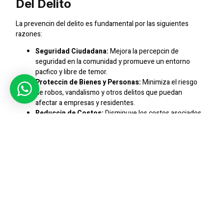
Del Delito
La prevencin del delito es fundamental por las siguientes
razones:
Seguridad Ciudadana:
Mejora la percepcin de
seguridad en la comunidad y promueve un entorno
pacfico y libre de temor.
Proteccin de Bienes y Personas:
Minimiza el riesgo
de robos, vandalismo y otros delitos que puedan
afectar a empresas y residentes.
Reduccin de Costos:
Disminuye los costos asociados
con la reparacin de daos y la atencin de vctimas de
delitos.
Mejora de la Calidad de Vida:
Contribuye a la calidad
de vida al promover ambientes seguros y tranquilos
para vivir y trabajar.
Fortalecimiento de la Comunidad:
Fomenta la
participacin ciudadana y la colaboracin entre vecinos,
empresas y autoridades para combatir el delito.
Estrategias Clave De Prevencin