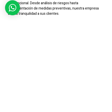
convencional. Desde análisis de riesgos hasta
implementación de medidas preventivas, nuestra empresa
brinda tranquilidad a sus clientes.
Seguridad Privada
Para
Eventos Inolvidables
En el ámbito de eventos, la seguridad no es negociable.
SIC
SEGURIDAD
se distingue por ofrecer
seguridad privada
para eventos que garantiza el desarrollo sin contratiempos.
Nuestro equipo altamente capacitado se adapta a las
necesidades específicas de cada ocasión, asegurando la
protección integral de todos los involucrados.
Vigilancia Completa Mediante
CCTV
La
vigilancia completa mediante CCTV
es una herramienta
esencial en la estrategia de seguridad moderna.
SIC
SEGURIDAD
emplea tecnología de vanguardia para ofrecer
soluciones de
CCTV
que abarcan desde la prevención hasta