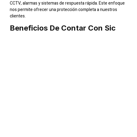
CCTV, alarmas y sistemas de respuesta rápida. Este enfoque
nos permite ofrecer una protección completa a nuestros
clientes.
Beneficios De Contar Con Sic
Seguridad
Al contratar a Sic Seguridad en Guardias Especializados en
Seguridad, los clientes obtienen un servicio personalizado
que se ajusta a sus necesidades específicas. Desde la
presencia de guardias hasta el monitoreo en tiempo real,
nuestras soluciones integrales están diseñadas para ofrecer
una seguridad completa y efectiva.
Servicios De Seguridad En
Guardias Especializados En
Seguridad
Nuestra oferta en Guardias Especializados en Seguridad
incluye no solo la presencia de guardias capacitados, sino
también la implementación de sistemas de monitoreo