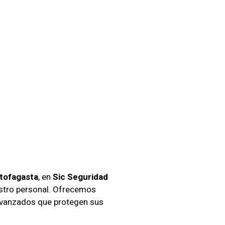
izados
En
tofagasta
, en
Sic Seguridad
estro personal. Ofrecemos
 avanzados que protegen sus