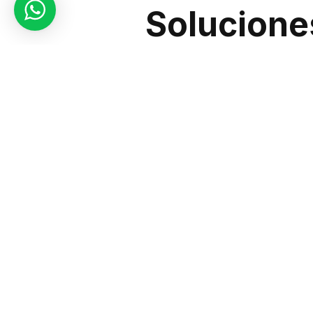
Solucione
Con años de experiencia en la s
riesgos. Utilizamos tecnología
amenaza sea detectada de mane
Monitore
La videovigilancia juega un pap
cámaras de alta definición y s
áreas críticas. Esta tecnología 
Protección
Con nuestras soluciones de segu
Sic Seguridad Chile
ofrecemos u