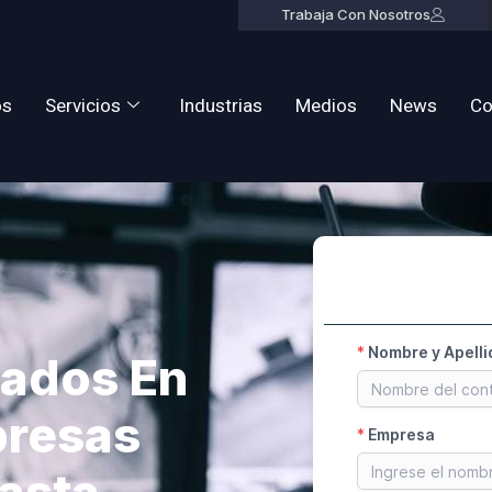
Trabaja Con Nosotros
os
Servicios
Industrias
Medios
News
Co
zados En
presas
asta