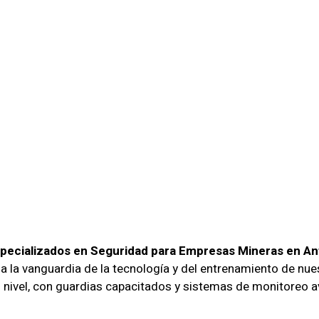
as Especial
uridad Para
sas Mineras 
agasta
pecializados en Seguridad para Empresas Mineras en An
 la vanguardia de la tecnología y del entrenamiento de nu
o nivel, con guardias capacitados y sistemas de monitoreo