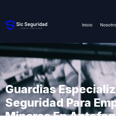
Inicio
Nosotr
Guardias Especiali
Seguridad Para Em
Mineras En Antofag