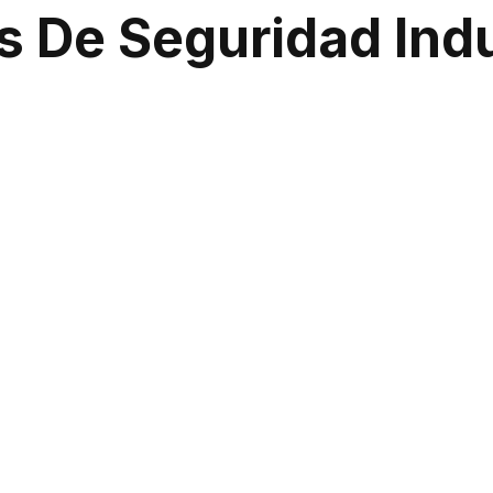
s De Seguridad Indu
eguridad industrial, hemos desarrollado estrategias eficac
 avanzada, como sistemas de detección de intrusos y CCTV, 
ra rápida y gestionada antes de que cause daño.
o Avanzado Con C
el fundamental en nuestros servicios de seguridad. En
Sic S
istemas de monitoreo CCTV 24/7 que nos permiten tener una 
asegura una respuesta inmediata ante cualquier irregularidad
 Integral En Todo C
ridad integrales, que combinan personal capacitado y tecn
na protección sólida en todo el país. No deje la seguridad