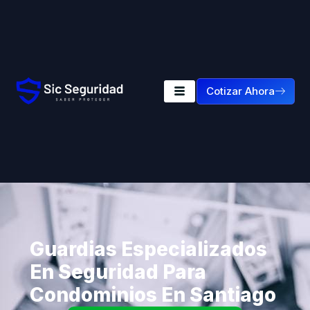
Cotizar Ahora
Guardias Especializados
En Seguridad Para
Condominios En Santiago